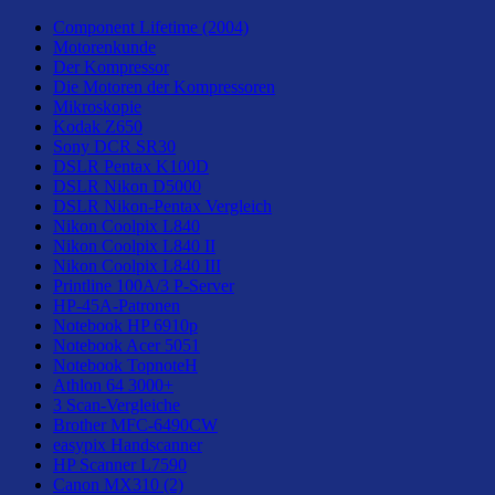
Component Lifetime (2004)
Motorenkunde
Der Kompressor
Die Motoren der Kompressoren
Mikroskopie
Kodak Z650
Sony DCR SR30
DSLR Pentax K100D
DSLR Nikon D5000
DSLR Nikon-Pentax Vergleich
Nikon Coolpix L840
Nikon Coolpix L840 II
Nikon Coolpix L840 III
Printline 100A/3 P-Server
HP-45A-Patronen
Notebook HP 6910p
Notebook Acer 5051
Notebook TopnoteH
Athlon 64 3000+
3 Scan-Vergleiche
Brother MFC-6490CW
easypix Handscanner
HP Scanner L7590
Canon MX310 (2)