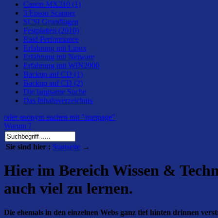
Canon MX310 (1)
3 Epson Scanner
SCSI Grundlagen
Festplatten (2010)
Raid Performance
Erfahrung mit Linux
Erfahrung mit Netware
Erfahrung mit WIN2000
Backup auf CD (1)
Backup auf CD (2)
Die langsame Suche
Das Inhaltsverzeichnis
oder anonym suchen mit "startpage"
Warum ?
Sie sind hier :
Startseite
→
Hier im Bereich Wissen & Technik
auch viel zu lernen.
Die ehemals in den einzelnen Webs ganz tief hinten drinnen vers