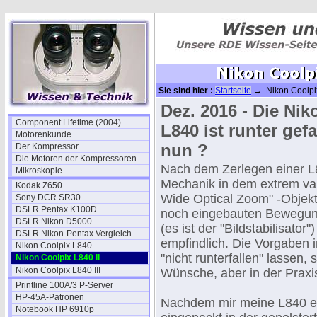
Sie sind hier :
Startseite
→ Nikon Coolpix
Dez. 2016 - Die Nik
Component Lifetime (2004)
L840 ist runter gefa
Motorenkunde
nun ?
Der Kompressor
Die Motoren der Kompressoren
Nach dem Zerlegen einer L84
Mikroskopie
Mechanik in dem extrem var
Kodak Z650
Wide Optical Zoom" -Objekt
Sony DCR SR30
DSLR Pentax K100D
noch eingebauten Bewegun
DSLR Nikon D5000
(es ist der "Bildstabilisator")
DSLR Nikon-Pentax Vergleich
empfindlich. Die Vorgaben i
Nikon Coolpix L840
"nicht runterfallen" lassen, 
Nikon Coolpix L840 II
Nikon Coolpix L840 III
Wünsche, aber in der Praxis
Printline 100A/3 P-Server
HP-45A-Patronen
Nachdem mir meine L840 et
Notebook HP 6910p