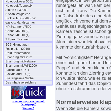
eingepackt in der gepolste
Notebook Acer 5051
runtergefallen war, kam der
Notebook TopnoteH
Athlon 64 3000+
nicht mehr raus. Die Kamer
3 Scan-Vergleiche
muß also trotz des eingefa
Brother MFC-6490CW
unglücklich vorne auf dem A
easypix Handscanner
Gehäuses aufgeschlagen se
HP Scanner L7590
Kamera-Tasche ist schon gu
Canon MX310 (2)
Canon MX310 (1)
Zierring ganz vorne aus g
3 Epson Scanner
Aluminium war leicht oval e
SCSI Grundlagen
klemmte der ausfahrbare Ob
Festplatten (2010)
Raid Performance
Mit "vorsichtigster" Herang
Erfahrung mit Linux
Erfahrung mit Netware
einer nicht ganz harten Unt
Erfahrung mit WIN2000
Pappe) und einem kleine
Backup auf CD (1)
konnnte ich den Zierring et
Backup auf CD (2)
ich wußte nicht, wie er zu e
Die langsame Suche
Das Inhaltsverzeichnis
Zumindest fährt das Objekti
ohne zu schrammen oder z
.
Normalerweise klap
oder anonym suchen mit
"startpage"
Wenn Sie die Kamera sowoh
Warum ?