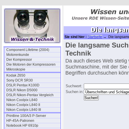
Sie sind hier :
Startseite
→ Die langsam
Die langsame Such
Component Lifetime (2004)
Technik
Motorenkunde
Der Kompressor
Da auch dieses Web stetig 
Die Motoren der Kompressoren
Suchmaschine, mit der Sie
Mikroskopie
Begriffen durchsuchen kön
Kodak Z650
Sony DCR SR30
DSLR Pentax K100D
Suchwort:
DSLR Nikon D5000
Suchen in:
DSLR Nikon-Pentax Vergleich
Nikon Coolpix L840
Nikon Coolpix L840 II
Nikon Coolpix L840 III
Printline 100A/3 P-Server
HP-45A-Patronen
Notebook HP 6910p