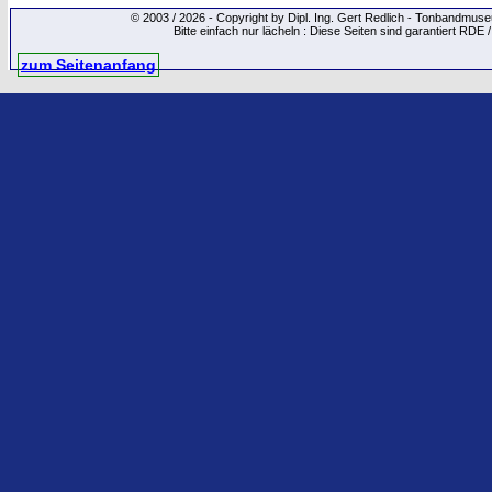
© 2003 / 2026 - Copyright by Dipl. Ing. Gert Redlich - Tonbandmu
Bitte einfach nur lächeln : Diese Seiten sind garantiert RDE 
zum Seitenanfang