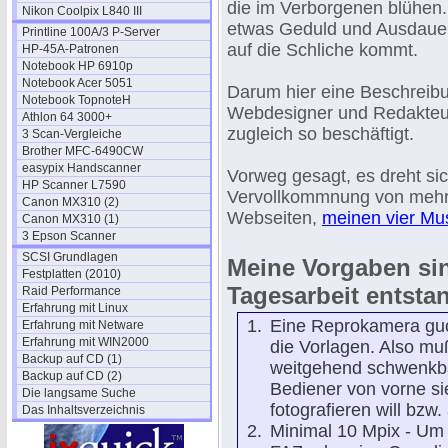
die im Verborgenen blühen
Nikon Coolpix L840 III
etwas Geduld und Ausdauer
Printline 100A/3 P-Server
auf die Schliche kommt.
HP-45A-Patronen
Notebook HP 6910p
Notebook Acer 5051
Darum hier eine Beschreib
Notebook TopnoteH
Webdesigner und Redakteu
Athlon 64 3000+
zugleich so beschäftigt.
3 Scan-Vergleiche
Brother MFC-6490CW
easypix Handscanner
Vorweg gesagt, es dreht si
HP Scanner L7590
Vervollkommnung von mehr
Canon MX310 (2)
Webseiten,
meinen vier M
Canon MX310 (1)
3 Epson Scanner
SCSI Grundlagen
Meine Vorgaben si
Festplatten (2010)
Tagesarbeit entsta
Raid Performance
Erfahrung mit Linux
Eine Reprokamera guc
Erfahrung mit Netware
Erfahrung mit WIN2000
die Vorlagen. Also mu
Backup auf CD (1)
weitgehend schwenkba
Backup auf CD (2)
Bediener von vorne si
Die langsame Suche
fotografieren will bzw
Das Inhaltsverzeichnis
Minimal 10 Mpix - Um 