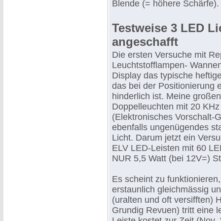
Blende (= höhere Schärfe).
Testweise 3 LED Li
angeschafft
Die ersten Versuche mit Re
Leuchtstofflampen- Wannen
Display das typische heftig
das bei der Positionierung 
hinderlich ist. Meine große
Doppelleuchten mit 20 KH
(Elektronisches Vorschalt-Ge
ebenfalls ungenügendes st
Licht. Darum jetzt ein Vers
ELV LED-Leisten mit 60 L
NUR 5,5 Watt (bei 12V=) 
Es scheint zu funktionieren
erstaunlich gleichmässig u
(uralten und oft versifften)
Grundig Revuen) tritt eine 
Leiste kostet zur Zeit (Nov.