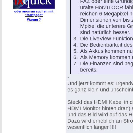
FAZ oder eine Grundi
uralte HörZu OCR fähig
oder anonym suchen mit
reichen 6 Megapixel ni
"startpage"
Dimensionen von bis 
Warum ?
Mpixel die unterere G
sind natürlich besser.
Die LiveView Funktion 
Die Bedienbarkeit des
Als Akkus kommen nur
Als Memory kommen nu
Die Finanzen sind beg
bereits.
-
Und jetzt kommt es: Irgend
es ganz klein und unschein
Steckt das HDMI Kabel in d
HDMI Monitor hinten dran) 
und das Bild wird auf das 
Dazu wird erheblich an Stro
wesentlich länger !!!!