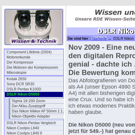
Sie sind hier :
Startseite
→ DSLR Nikon
Nov 2009 - Eine neu
Component Lifetime (2004)
den digitalen Repr
Motorenkunde
genial - dachte ich ..
Der Kompressor
Die Motoren der Kompressoren
Die Bewertung komm
Mikroskopie
Kodak Z650
Das Abfotografieren von D
Sony DCR SR30
als A4 (unser Epson 4990 
DSLR Pentax K100D
A4) mit allen bisherigen di
DSLR Nikon D5000
eine Crux. Und so habe ich 
Sigma 18-200 Zoom
ich etwas modernes Prakti
Der AKku-Zusatzgriff
Das Nikon Nikkor AF 50mm 1:1,8D
haben glaube.
Nikon-Objektiv-Adapter
DSLR Nikon-Pentax Vergleich
Die Nikon D5000 (neu vom
Nikon Coolpix L840
jetzt für 549.-) hat genau
Nikon Coolpix L840 II