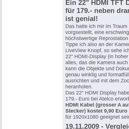
Ein 22" HDMI TFT D
für 179.- neben dra
ist genial!
Das hatte ich mir im Traum
vorgsestellt, eine erschwing
höchstwertige Reprostation m
Tippe ich also an der Kame
LiveView Knopf, so sehe ic
22" HDMI-Display (in hoher
alles, das die Kamera auch
kann die Objekte und Doku
genau winklig und formatfül
ausrichten und mit dem Zo
heranholen.
Das 22" HDMI Display habe 
179.- Euro bei Atelco erwo
HDMI Kabel (grosser A au
Stecker) kostet 9,90 Euro
für 1920x1080 geeignet sein 
19.11.2009 - Vergle