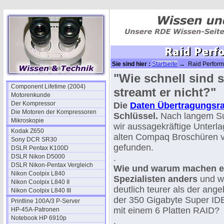
Sie sind hier :
Startseite
→ Raid Perfor
"Wie schnell sind 
Component Lifetime (2004)
streamt er nicht?"
Motorenkunde
Der Kompressor
Die
Daten Übertragungsr
Die Motoren der Kompressoren
Schlüssel.
Nach langem S
Mikroskopie
wir aussagekräftige Unterla
Kodak Z650
alten Compaq Broschüren 
Sony DCR SR30
gefunden.
DSLR Pentax K100D
DSLR Nikon D5000
.
DSLR Nikon-Pentax Vergleich
Wie und warum machen e
Nikon Coolpix L840
Spezialisten anders
und w
Nikon Coolpix L840 II
deutlich teurer als der ang
Nikon Coolpix L840 III
der 350 Gigabyte Super IDE
Printline 100A/3 P-Server
mit einem 6 Platten RAID?
HP-45A-Patronen
Notebook HP 6910p
.