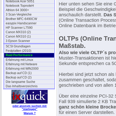
Notebook Acer 5051
Hier unten sehen Sie eine G
Notebook TopnoteH
Beispiel die Geschwindigke
Athlon 64 3000+
anschaulich darstellt.
Das S
3 Scan-Vergleiche
Brother MFC-6490CW
(Online Transaction Process
easypix Handscanner
Online Datenbank im Betrie
HP Scanner L7590
.
Canon MX310 (2)
Canon MX310 (1)
OLTPs (Online Tran
3 Epson Scanner
Maßstab.
SCSI Grundlagen
Festplatten (2010)
Also wie viele OLTP´s pro
Raid Performance
Muster-Transaktionen ist hi
Erfahrung mit Linux
Sekunde entsprechen ca 50
Erfahrung mit Netware
Erfahrung mit WIN2000
Backup auf CD (1)
Hierbei sind jetzt schon als
Backup auf CD (2)
zusammen geschaltet, sodaß
Die langsame Suche
geschrieben und von allen 1
Das Inhaltsverzeichnis
Über eine einzelne PCI-32
Fall 939 simulierte 2 KB T
oder anonym suchen mit
ganz schön kleine Brock
"startpage"
für einen Server darstellen
Warum ?