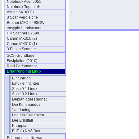
Notebook Acer 5051
Notebook TopnoteH
.
Athlon 64 3000+
3 Scan-Vergleiche
Brother MFC-6490CW
easypix Handscanner
HP Scanner L7590
Canon MX310 (2)
Canon MX310 (1)
3 Epson Scanner
SCSI Grundlagen
Festplatten (2010)
Raid Performance
Erfahrung mit Linux
Einführung
Linux einrichten
Suse 9.1 Linux
Suse 9.2 Linux
Debian oder Redhat
Die Kommandos
"tar" tuning
Logistik-Gedanken
Der Ernstfall
Knoppix
Buffalo NAS Box
Erfahrung mit Netware