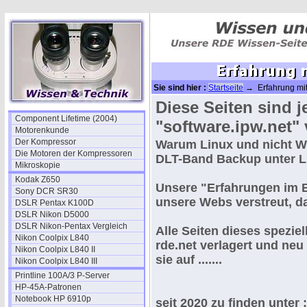
Sie sind hier :
Startseite
→ Erfahrung mit
Diese Seiten sind j
Component Lifetime (2004)
"software.ipw.net"
Motorenkunde
Der Kompressor
Warum Linux und nicht Wi
Die Motoren der Kompressoren
DLT-Band Backup unter L
Mikroskopie
Kodak Z650
Unsere "
Erfahrungen im 
Sony DCR SR30
unsere Webs verstreut, d
DSLR Pentax K100D
DSLR Nikon D5000
DSLR Nikon-Pentax Vergleich
Alle Seiten dieses spezie
Nikon Coolpix L840
rde.net verlagert und neu
Nikon Coolpix L840 II
sie auf .......
Nikon Coolpix L840 III
Printline 100A/3 P-Server
HP-45A-Patronen
Notebook HP 6910p
seit 2020 zu finden unter 