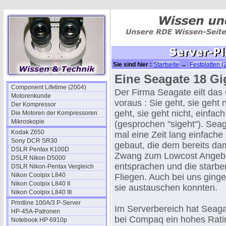
Sie sind hier :
Startseite
→
Festplatten (
Eine Seagate 18 Gi
Component Lifetime (2004)
Der Firma Seagate eilt das
Motorenkunde
voraus : Sie geht, sie geht n
Der Kompressor
geht, sie geht nicht, einfac
Die Motoren der Kompressoren
Mikroskopie
(gesprochen "sigeht"). Seag
Kodak Z650
mal eine Zeit lang einfache 
Sony DCR SR30
gebaut, die dem bereits da
DSLR Pentax K100D
Zwang zum Lowcost Angeb
DSLR Nikon D5000
entsprachen und die starbe
DSLR Nikon-Pentax Vergleich
Nikon Coolpix L840
Fliegen. Auch bei uns gingen
Nikon Coolpix L840 II
sie austauschen konnten.
Nikon Coolpix L840 III
Printline 100A/3 P-Server
Im Serverbereich hat Seagat
HP-45A-Patronen
bei Compaq ein hohes Ratin
Notebook HP 6910p