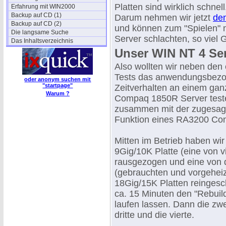
Platten sind wirklich schne
Erfahrung mit WIN2000
Backup auf CD (1)
Darum nehmen wir jetzt
de
Backup auf CD (2)
und können zum "Spielen" 
Die langsame Suche
Server schlachten, so viel 
Das Inhaltsverzeichnis
Unser WIN NT 4 Ser
Also wollten wir neben den
Tests das anwendungsbez
oder anonym suchen mit
"startpage"
Zeitverhalten an einem gan
Warum ?
Compaq 1850R Server test
zusammen mit der zugesa
Funktion eines RA3200 Cont
Mitten im Betrieb haben wir 
9Gig/10K Platte (eine von v
rausgezogen und eine von
(gebrauchten und vorgeheiz
18Gig/15K Platten reinges
ca. 15 Minuten den "Rebuild"
laufen lassen. Dann die zwe
dritte und die vierte.