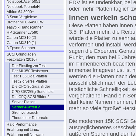
Notebook Acer 5051
EDV ist es undenkbar, bei 
Notebook TopnoteH
oder mehr Platten täglich 
Athlon 64 3000+
Innen werkeln scho
3 Scan-Vergleiche
Brother MFC-6490CW
Diese Platten haben innen 
easypix Handscanner
3,5" Platter mehr, die Reib
HP Scanner L7590
würde die Platter zu sehr a
Canon MX310 (2)
Canon MX310 (1)
verformen und instabil wer
3 Epson Scanner
sagen die Experten. Genau 
SCSI Grundlagen
Punkt, den man bei 5 Jahre
Festplatten (2010)
im Firmenbereich beachten
Der Einstieg zm Test
immense Imageverlust ist h
Der ML350 Testserver
werden die Platten nach dem
Test 1 36Giga Platten
Test 2 diverse Platten
ausschließlich nach der Le
Die CPQ 36Giga Bilder
tatsächliche Schnelligkeit s
CPQ 36/72Gig Serientest
vorgehaltener Hand ein Serv
Die CPQ SCSI Bilder 2
darf keine Namen nennen, h
Server-Platten
Server-Platten 2
mehr so viele "große" Herste
Stromverbrauch
Theorie der Datenrate
Die modernen 15K SCSI Ser
Raid Performance
ausgeglicheneres Geschwin
Erfahrung mit Linux
äußeren Spuren und den la
Erfahrung mit Netware