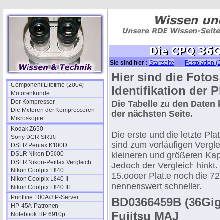
Sie sind hier :
Startseite
→
Festplatten (
Hier sind die Fotos
Component Lifetime (2004)
Identifikation der P
Motorenkunde
Der Kompressor
Die Tabelle zu den Daten
Die Motoren der Kompressoren
der nächsten Seite.
Mikroskopie
Kodak Z650
Die erste und die letzte Plat
Sony DCR SR30
sind zum vorläufigen Vergle
DSLR Pentax K100D
DSLR Nikon D5000
kleineren und größeren Kap
DSLR Nikon-Pentax Vergleich
Jedoch der Vergleich hinkt
Nikon Coolpix L840
15.oooer Platte noch die 72 
Nikon Coolpix L840 II
nennenswert schneller.
Nikon Coolpix L840 III
Printline 100A/3 P-Server
BD0366459B (36Gig
HP-45A-Patronen
Fujitsu MAJ
Notebook HP 6910p