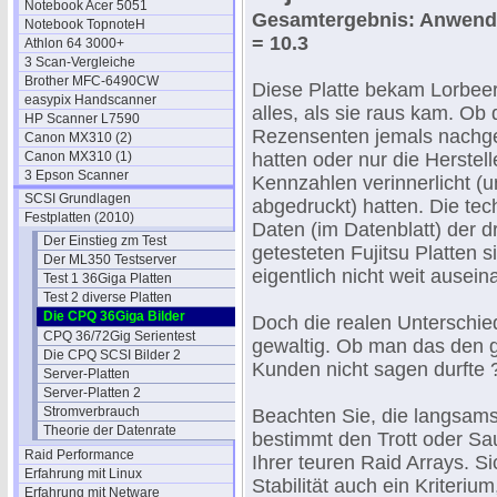
Notebook Acer 5051
Gesamtergebnis: Anwend
Notebook TopnoteH
= 10.3
Athlon 64 3000+
3 Scan-Vergleiche
Brother MFC-6490CW
Diese Platte bekam Lorbee
easypix Handscanner
alles, als sie raus kam. Ob 
HP Scanner L7590
Rezensenten jemals nach
Canon MX310 (2)
Canon MX310 (1)
hatten oder nur die Herstell
3 Epson Scanner
Kennzahlen verinnerlicht (
SCSI Grundlagen
abgedruckt) hatten. Die te
Festplatten (2010)
Daten (im Datenblatt) der dr
Der Einstieg zm Test
getesteten Fujitsu Platten s
Der ML350 Testserver
eigentlich nicht weit ausein
Test 1 36Giga Platten
Test 2 diverse Platten
Die CPQ 36Giga Bilder
Doch die realen Unterschie
CPQ 36/72Gig Serientest
gewaltig. Ob man das den 
Die CPQ SCSI Bilder 2
Kunden nicht sagen durfte 
Server-Platten
Server-Platten 2
Stromverbrauch
Beachten Sie, die langsams
Theorie der Datenrate
bestimmt den Trott oder Sa
Raid Performance
Ihrer teuren Raid Arrays. Sic
Erfahrung mit Linux
Stabilität auch ein Kriterium
Erfahrung mit Netware