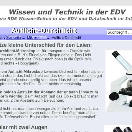
er :
Startseite
→
Mikroskopie
→ Auflicht-Durchlicht
itze kleine Unterschied für den Laien:
urchlicht-Mikroskop
ist für transparente Objekte wie
iten und z.B. die Flügel von Fliegen gebaut. Das Licht
on unten durch das Objekt nach oben in die Optik rein.
ld rechts - Hobbygerät)
inem Auflicht-Mikroskop
(zweites Bild rechts - ebenfalls ein
t) strahlt das Licht direkt auf das (zumeist undurchsichtige)
eist gerade oder schräg von oben. Das ist bei unseren
en aller Art der Fall. Da ist nichts durchsichtig.
en beiden Arten ist der Abstand der unteren Linse zum
norm wichtig.
Beim Auflicht (auf das Objekt) braucht man
ns ca. 2 cm Abstand zum Beleuchten.
hlicht hat man meist weniger als 2mm Abstand zur Linse.
 kommt ja sowieso von unten. Damit benötigt man auch
ße Tiefenschärfe. Es ist alles sehr "einstellungssensibel".
lar mit zwei Augen