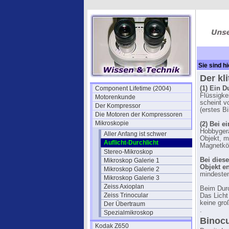
Sie sind hi
Der kl
Component Lifetime (2004)
(1) Ein D
Flüssigke
Motorenkunde
scheint v
Der Kompressor
(erstes Bi
Die Motoren der Kompressoren
Mikroskopie
(2) Bei e
Hobbygerä
Aller Anfang ist schwer
Objekt, m
Auflicht-Durchlicht
Magnetköpf
Stereo-Mikroskop
Bei dies
Mikroskop Galerie 1
Objekt e
Mikroskop Galerie 2
mindeste
Mikroskop Galerie 3
Zeiss Axioplan
Beim Durc
Zeiss Trinocular
Das Licht
keine gro
Der Übertraum
.
Spezialmikroskop
Binocu
Kodak Z650