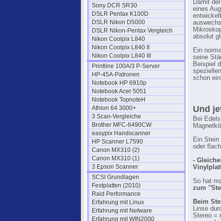
Damit der
Sony DCR SR30
eines Au
DSLR Pentax K100D
entwickel
DSLR Nikon D5000
auswechse
Mikroskop
DSLR Nikon-Pentax Vergleich
absolut gl
Nikon Coolpix L840
Nikon Coolpix L840 II
Ein norma
Nikon Coolpix L840 III
seine Stä
Beispiel 
Printline 100A/3 P-Server
spezielle
HP-45A-Patronen
schon ein
Notebook HP 6910p
Notebook Acer 5051
Notebook TopnoteH
Und je
Athlon 64 3000+
3 Scan-Vergleiche
Bei Edels
Brother MFC-6490CW
Magnetköp
easypix Handscanner
Ein Stein
HP Scanner L7590
oder flac
Canon MX310 (2)
Canon MX310 (1)
- Gleiche
3 Epson Scanner
Vinylplat
SCSI Grundlagen
So hat ma
Festplatten (2010)
zum "Ste
Raid Performance
Beim Ste
Erfahrung mit Linux
Linse du
Erfahrung mit Netware
Stereo = 
Erfahrung mit WIN2000