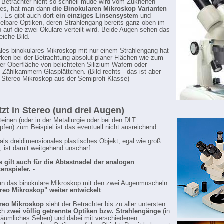
 Betrachter nicht so schnell müde wird vom Zukneifen
ges, hat man dann
die Binokularen Mikroskop Varianten
t. Es gibt auch dort
ein einziges Linsensystem
und
lbare Optiken, deren Strahlengang bereits ganz oben im
 auf die zwei Okulare verteilt wird. Beide Augen sehen das
eiche Bild.
les binokulares Mikroskop mit nur einem Strahlengang hat
rken bei der Betrachtung absolut planer Flächen wie zum
der Oberfläche von belichteten Silizium Wafern oder
n Zählkammern Glasplättchen. (Bild rechts - das ist aber
 Stereo Mikroskop aus der Semiprofi Klasse)
tzt in Stereo (und drei Augen)
teinen (oder in der Metallurgie oder bei den DLT
fen) zum Beispiel ist das eventuell nicht ausreichend.
 als dreidimensionales plastisches Objekt, egal wie groß
h, ist damit weitgehend unscharf.
s gilt auch für die Abtastnadel der analogen
tenspieler. -
n das binokulare Mikroskop mit den zwei Augenmuscheln
reo Mikroskop" weiter entwickelt
.
reo Mikroskop
sieht der Betrachter bis zu aller untersten
rch
zwei völlig getrennte Optiken bzw. Strahlengänge
(in
räumliches Sehen) und dabei mit verschiedenen