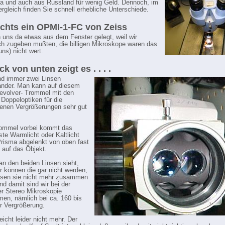
a und auch aus Russland für wenig Geld. Dennoch, im
ergleich finden Sie schnell erhebliche Unterschiede.
echts ein OPMI-1-FC von Zeiss
 uns da etwas aus dem Fenster gelegt, weil wir
ich zugeben mußten, die billigen Mikroskope waren das
uns) nicht wert.
ck von unten zeigt es . . . .
sind immer zwei Linsen
ander. Man kann auf diesem
Revolver- Trommel mit den
 Doppeloptiken für die
enen Vergrößerungen sehr gut
rommel vorbei kommt das
ste Warmlicht oder Kaltlicht
Prisma abgelenkt von oben fast
 auf das Objekt.
n den beiden Linsen sieht,
er können die gar nicht werden,
ssen sie nicht mehr zusammen
nd damit sind wir bei der
r Stereo Mikroskopie
n, nämlich bei ca. 160 bis
r Vergrößerung.
eicht leider nicht mehr. Der