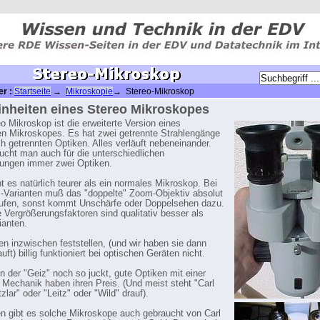
er :
Startseite
→
Mikroskopie
→ Stereo-Mikroskop
inheiten eines Stereo Mikroskopes
o Mikroskop ist die erweiterte Version eines
en Mikroskopes. Es hat zwei getrennte Strahlengänge
ch getrennten Optiken. Alles verläuft nebeneinander.
ucht man auch für die unterschiedlichen
ungen immer zwei Optiken.
 es natürlich teurer als ein normales Mikroskop. Bei
Varianten muß das "doppelte" Zoom-Objektiv absolut
laufen, sonst kommt Unschärfe oder Doppelsehen dazu.
e Vergrößerungsfaktoren sind qualitativ besser als
anten.
en inzwischen feststellen, (und wir haben sie dann
uft) billig funktioniert bei optischen Geräten nicht.
 der "Geiz" noch so juckt, gute Optiken mit einer
Mechanik haben ihren Preis. (Und meist steht "Carl
lar" oder "Leitz" oder "Wild" drauf).
n gibt es solche Mikroskope auch gebraucht von Carl