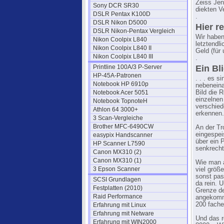
Zeiss Jen
Sony DCR SR30
diekten V
DSLR Pentax K100D
.
DSLR Nikon D5000
Hier r
DSLR Nikon-Pentax Vergleich
Wir haben
Nikon Coolpix L840
letztendl
Nikon Coolpix L840 II
Geld (für 
Nikon Coolpix L840 III
.
Printline 100A/3 P-Server
Ein Bli
HP-45A-Patronen
. . . es 
Notebook HP 6910p
nebenein
Notebook Acer 5051
Bild die 
einzelnen
Notebook TopnoteH
verschied
Athlon 64 3000+
erkennen.
3 Scan-Vergleiche
Brother MFC-6490CW
An der T
eingespei
easypix Handscanner
über ein 
HP Scanner L7590
senkrecht
Canon MX310 (2)
Canon MX310 (1)
Wie man a
3 Epson Scanner
viel größ
sonst pa
SCSI Grundlagen
da rein. U
Festplatten (2010)
Grenze de
Raid Performance
angekomme
200 fache
Erfahrung mit Linux
Erfahrung mit Netware
Und das r
Erfahrung mit WIN2000