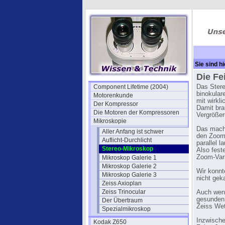
Sie sind hi
Die Fe
Component Lifetime (2004)
Das Stere
binokular
Motorenkunde
mit wirkli
Der Kompressor
Damit bra
Die Motoren der Kompressoren
Vergrößer
Mikroskopie
Das macht
Aller Anfang ist schwer
den Zoom-
Auflicht-Durchlicht
parallel 
Stereo-Mikroskop
Also fest
Zoom-Vari
Mikroskop Galerie 1
Mikroskop Galerie 2
Wir konnt
Mikroskop Galerie 3
nicht geka
Zeiss Axioplan
Zeiss Trinocular
Auch wenn
gesunden 
Der Übertraum
Zeiss Wetz
Spezialmikroskop
Inzwische
Kodak Z650