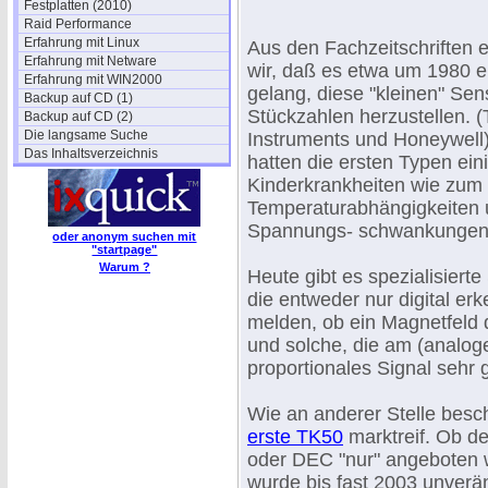
Festplatten (2010)
Raid Performance
Erfahrung mit Linux
Aus den Fachzeitschriften
Erfahrung mit Netware
wir, daß es etwa um 1980 e
Erfahrung mit WIN2000
gelang, diese "kleinen" Sen
Backup auf CD (1)
Stückzahlen herzustellen. 
Backup auf CD (2)
Die langsame Suche
Instruments und Honeywell
Das Inhaltsverzeichnis
hatten die ersten Typen ein
Kinderkrankheiten wie zum 
Temperaturabhängigkeiten
Spannungs- schwankungen
oder anonym suchen mit
"startpage"
Warum ?
Heute gibt es spezialisiert
die entweder nur digital er
melden, ob ein Magnetfeld da
und solche, die am (analo
proportionales Signal sehr
Wie an anderer Stelle besc
erste TK50
marktreif. Ob d
oder DEC "nur" angeboten w
wurde bis fast 2003 unverä