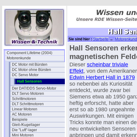
Sie sind hier :
Startseite
→
Motorenkun
Hall Sensoren erk
Component Lifetime (2004)
magnetischen Feld
Motorenkunde
Dieser
scheinbar triviale
DC Motor mit Bürsten
DC Motor ohne Bürsten
Effekt
, von dem Amerikaner
DC Servo Motor
Edwin Herbert Hall in 1879
Hall Sensoren
so nebenbei als Kuriosität
Der DAT/DDS Servo-Motor
entdeckt, wurde zwar bei
DLT Servo Motoren
Siemens etwa ab 1950 gan
Schrittmotoren
heftig erforscht, hatte aber
DLT Schrittmotoren
erst so ab 1980 ungeahnte
Linear Motoren
AC Motoren
Auswirkungen. Mit einigen
Beispiele
Tricks konnte man einen de
Gleit-/Kugellager
neu entwickelten Sensoren
Die "Luft"-lager
anbringen und damit erkenn
Mini Motoren