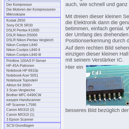
auch, wie schnell und ganz 
Der Kompressor
Die Motoren der Kompressoren
Mikroskopie
Mit dreien dieser kleinen Se
Kodak Z650
die Elektronik dann die gen
Sony DCR SR30
betimmen, einfach genial. 
DSLR Pentax K100D
der Umfang des drehenden "
DSLR Nikon D5000
Positionserkennung durch 
DSLR Nikon-Pentax Vergleich
Nikon Coolpix L840
Auf dem rechten Bild sehen
Nikon Coolpix L840 II
einzigen dieser kleinen Hal
Nikon Coolpix L840 III
mit seinem Verstärker IC.
Printline 100A/3 P-Server
HP-45A-Patronen
Hier ein
Notebook HP 6910p
Notebook Acer 5051
Notebook TopnoteH
Athlon 64 3000+
3 Scan-Vergleiche
Brother MFC-6490CW
easypix Handscanner
HP Scanner L7590
besseres Bild bezüglich de
Canon MX310 (2)
Canon MX310 (1)
3 Epson Scanner
SCSI Grundlagen