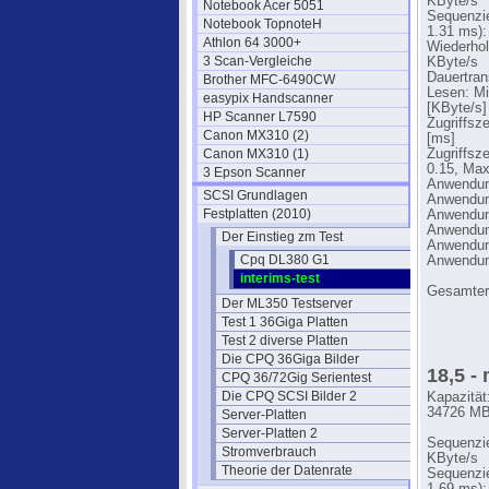
KByte/s
Notebook Acer 5051
Sequenzie
Notebook TopnoteH
1.31 ms):
Athlon 64 3000+
Wiederhol
3 Scan-Vergleiche
KByte/s
Dauertran
Brother MFC-6490CW
Lesen: Mi
easypix Handscanner
[KByte/s]
HP Scanner L7590
Zugriffsz
Canon MX310 (2)
[ms]
Canon MX310 (1)
Zugriffsz
0.15, Max
3 Epson Scanner
Anwendung
SCSI Grundlagen
Anwendung
Festplatten (2010)
Anwendung
Anwendung
Der Einstieg zm Test
Anwendung
Cpq DL380 G1
Anwendung
interims-test
Gesamter
Der ML350 Testserver
Test 1 36Giga Platten
Test 2 diverse Platten
Die CPQ 36Giga Bilder
18,5 -
CPQ 36/72Gig Serientest
Die CPQ SCSI Bilder 2
Kapazität
34726 MB
Server-Platten
Server-Platten 2
Sequenzie
Stromverbrauch
KByte/s
Theorie der Datenrate
Sequenzie