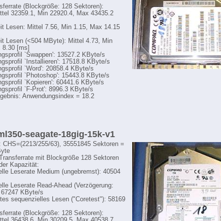
sferrate (Blockgröße: 128 Sektoren):
ttel 32359.1, Min 22920.4, Max 43435.2
eit Lesen: Mittel 7.56, Min 1.15, Max 14.15
eit Lesen (<504 MByte): Mittel 4.73, Min
 8.30 [ms]
sprofil `Swappen': 13527.2 KByte/s
sprofil `Installieren': 17518.8 KByte/s
sprofil `Word': 20858.4 KByte/s
sprofil `Photoshop': 15443.8 KByte/s
sprofil `Kopieren': 60441.6 KByte/s
sprofil `F-Prot': 8996.3 KByte/s
gebnis: Anwendungsindex = 18.2
 ml350-seagate-18gig-15k-v1
: CHS=(2213/255/63), 35551845 Sektoren =
yte
-Transferrate mit Blockgröße 128 Sektoren
der Kapazität:
lle Leserate Medium (ungebremst): 40504
lle Leserate Read-Ahead (Verzögerung:
 67247 KByte/s
tes sequenzielles Lesen ("Coretest"): 58169
sferrate (Blockgröße: 128 Sektoren):
ttel 36438.6, Min 30209.5, Max 40538.7