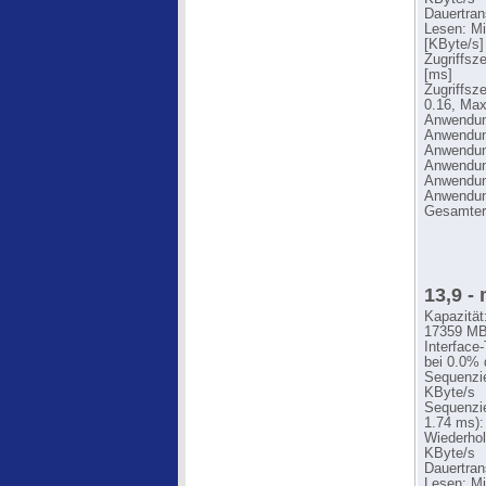
Dauertran
Lesen: Mi
[KByte/s]
Zugriffsz
[ms]
Zugriffsz
0.16, Max
Anwendung
Anwendung
Anwendung
Anwendung
Anwendung
Anwendung
Gesamter
13,9 -
Kapazität
17359 MB
Interface
bei 0.0% 
Sequenzie
KByte/s
Sequenzie
1.74 ms):
Wiederhol
KByte/s
Dauertran
Lesen: Mi