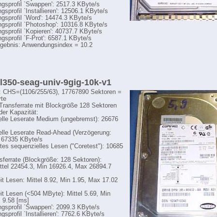
sprofil `Swappen': 2517.3 KByte/s
sprofil `Installieren': 12506.1 KByte/s
sprofil `Word': 14474.3 KByte/s
sprofil `Photoshop': 10316.8 KByte/s
sprofil `Kopieren': 40737.7 KByte/s
sprofil `F-Prot': 6587.1 KByte/s
gebnis: Anwendungsindex = 10.2
ml350-seag-univ-9gig-10k-v1
: CHS=(1106/255/63), 17767890 Sektoren =
te
-Transferrate mit Blockgröße 128 Sektoren
der Kapazität:
lle Leserate Medium (ungebremst): 26676
lle Leserate Read-Ahead (Verzögerung:
 67335 KByte/s
tes sequenzielles Lesen ("Coretest"): 10685
sferrate (Blockgröße: 128 Sektoren):
ttel 22454.3, Min 16926.4, Max 26894.7
eit Lesen: Mittel 8.92, Min 1.95, Max 17.02
eit Lesen (<504 MByte): Mittel 5.69, Min
 9.58 [ms]
sprofil `Swappen': 2099.3 KByte/s
sprofil `Installieren': 7762.6 KByte/s