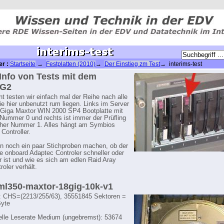
er :
Startseite
→
Festplatten (2010)
→
Der Einstieg zm Test
→ interims-test
Info von Tests mit dem
0G2
 testen wir einfach mal der Reihe nach alle
die hier unbenutzt rum liegen. Links im Server
8 Giga Maxtor WIN 2000 SP4 Bootplatte mit
 Nummer 0 und rechts ist immer der Prüfling
cher Nummer 1. Alles hängt am Symbios
Controller.
n noch ein paar Stichproben machen, ob der
e onboard Adaptec Controler schneller oder
 ist und wie es sich am edlen Raid Aray
oler verhält.
 ml350-maxtor-18gig-10k-v1
: CHS=(2213/255/63), 35551845 Sektoren =
yte
lle Leserate Medium (ungebremst): 53674