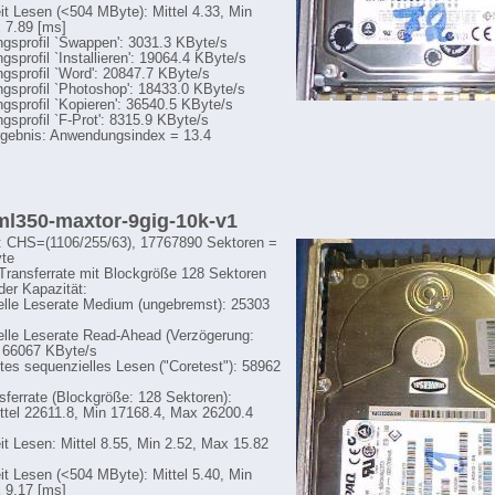
eit Lesen (<504 MByte): Mittel 4.33, Min
 7.89 [ms]
sprofil `Swappen': 3031.3 KByte/s
sprofil `Installieren': 19064.4 KByte/s
sprofil `Word': 20847.7 KByte/s
sprofil `Photoshop': 18433.0 KByte/s
sprofil `Kopieren': 36540.5 KByte/s
sprofil `F-Prot': 8315.9 KByte/s
gebnis: Anwendungsindex = 13.4
 ml350-maxtor-9gig-10k-v1
: CHS=(1106/255/63), 17767890 Sektoren =
te
-Transferrate mit Blockgröße 128 Sektoren
der Kapazität:
lle Leserate Medium (ungebremst): 25303
lle Leserate Read-Ahead (Verzögerung:
 66067 KByte/s
tes sequenzielles Lesen ("Coretest"): 58962
sferrate (Blockgröße: 128 Sektoren):
ttel 22611.8, Min 17168.4, Max 26200.4
eit Lesen: Mittel 8.55, Min 2.52, Max 15.82
eit Lesen (<504 MByte): Mittel 5.40, Min
 9.17 [ms]