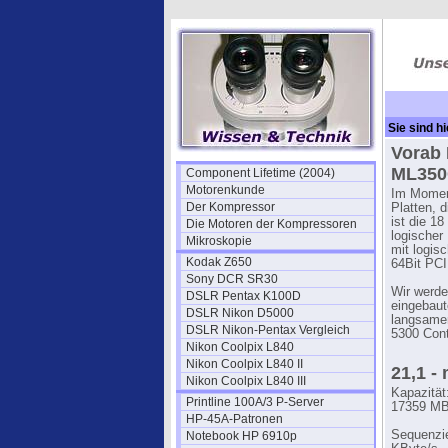
Sie sind hi
Vorab 
ML35
Component Lifetime (2004)
Motorenkunde
Im Moment
Der Kompressor
Platten, 
ist die 1
Die Motoren der Kompressoren
logischer
Mikroskopie
mit logis
Kodak Z650
64Bit PCI 
Sony DCR SR30
Wir werde
DSLR Pentax K100D
eingebaut
DSLR Nikon D5000
langsamer
DSLR Nikon-Pentax Vergleich
5300 Contr
Nikon Coolpix L840
Nikon Coolpix L840 II
21,1 -
Nikon Coolpix L840 III
Kapazität
Printline 100A/3 P-Server
17359 MB
HP-45A-Patronen
Sequenzie
Notebook HP 6910p