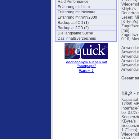
1.69 ms):
Raid Performance
Wiederhol
Erfahrung mit Linux
KByte/s
Erfahrung mit Netware
Dauertran
Erfahrung mit WIN2000
Lesen: Mi
[KByte/s]
Backup auf CD (1)
Zugriffsz
Backup auf CD (2)
[ms]
Die langsame Suche
Zugriffsz
Das Inhaltsverzeichnis
0.16, Max
Anwendung
Anwendung
Anwendung
Anwendung
oder anonym suchen mit
Anwendung
"startpage"
Anwendung
Warum ?
Gesamter
18,2 -
Kapazität
17359 MB
Interface
bei 0.0% 
Sequenzie
KByte/s
Sequenzie
1.71 ms):
Wiederhol
KByte/s