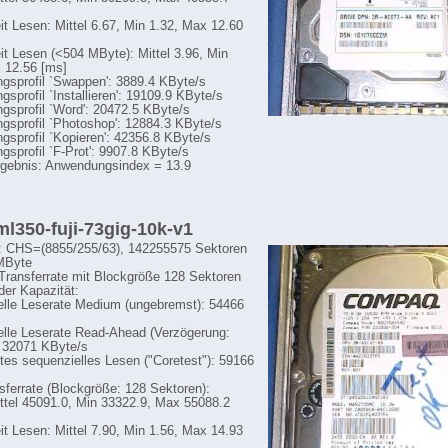
eit Lesen: Mittel 6.67, Min 1.32, Max 12.60
eit Lesen (<504 MByte): Mittel 3.96, Min
 12.56 [ms]
sprofil `Swappen': 3889.4 KByte/s
sprofil `Installieren': 19109.9 KByte/s
sprofil `Word': 20472.5 KByte/s
sprofil `Photoshop': 12884.3 KByte/s
sprofil `Kopieren': 42356.8 KByte/s
sprofil `F-Prot': 9907.8 KByte/s
gebnis: Anwendungsindex = 13.9
 ml350-fuji-73gig-10k-v1
: CHS=(8855/255/63), 142255575 Sektoren
MByte
-Transferrate mit Blockgröße 128 Sektoren
der Kapazität:
lle Leserate Medium (ungebremst): 54466
lle Leserate Read-Ahead (Verzögerung:
 32071 KByte/s
tes sequenzielles Lesen ("Coretest"): 59166
sferrate (Blockgröße: 128 Sektoren):
ttel 45091.0, Min 33322.9, Max 55088.2
eit Lesen: Mittel 7.90, Min 1.56, Max 14.93