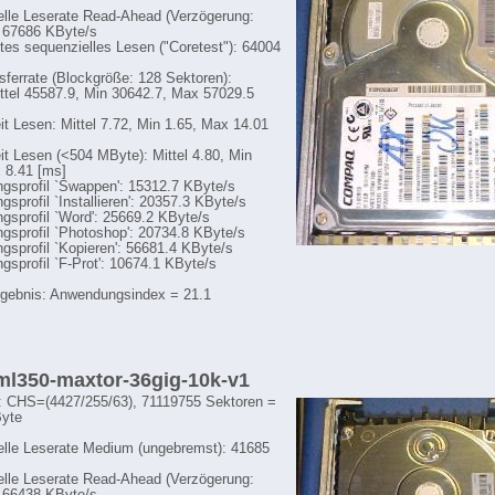
lle Leserate Read-Ahead (Verzögerung:
 67686 KByte/s
tes sequenzielles Lesen ("Coretest"): 64004
sferrate (Blockgröße: 128 Sektoren):
ttel 45587.9, Min 30642.7, Max 57029.5
eit Lesen: Mittel 7.72, Min 1.65, Max 14.01
eit Lesen (<504 MByte): Mittel 4.80, Min
 8.41 [ms]
sprofil `Swappen': 15312.7 KByte/s
sprofil `Installieren': 20357.3 KByte/s
sprofil `Word': 25669.2 KByte/s
sprofil `Photoshop': 20734.8 KByte/s
sprofil `Kopieren': 56681.4 KByte/s
sprofil `F-Prot': 10674.1 KByte/s
gebnis: Anwendungsindex = 21.1
 ml350-maxtor-36gig-10k-v1
: CHS=(4427/255/63), 71119755 Sektoren =
yte
lle Leserate Medium (ungebremst): 41685
lle Leserate Read-Ahead (Verzögerung: