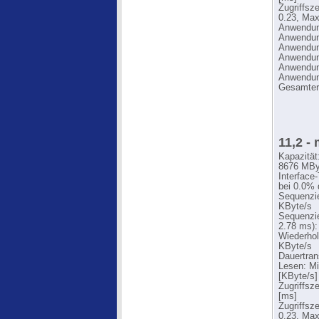
Zugriffsz
0.23, Max
Anwendung
Anwendung
Anwendung
Anwendung
Anwendung
Anwendung
Gesamter
11,2 -
Kapazität
8676 MBy
Interface
bei 0.0% 
Sequenzie
KByte/s
Sequenzie
2.78 ms):
Wiederhol
KByte/s
Dauertran
Lesen: Mi
[KByte/s]
Zugriffsz
[ms]
Zugriffsz
0.23, Max