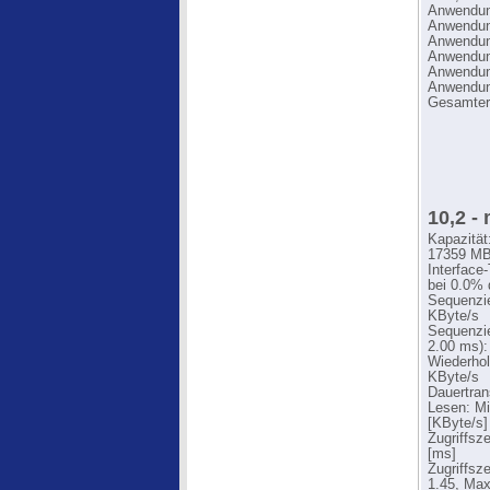
Anwendung
Anwendung
Anwendung
Anwendung
Anwendung
Anwendung
Gesamter
10,2 -
Kapazität
17359 MB
Interface
bei 0.0% 
Sequenzie
KByte/s
Sequenzie
2.00 ms):
Wiederhol
KByte/s
Dauertran
Lesen: Mi
[KByte/s]
Zugriffsz
[ms]
Zugriffsz
1.45, Max