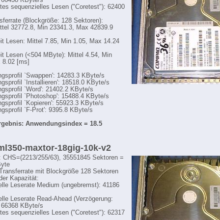
 66438 KByte/s
tes sequenzielles Lesen ("Coretest"): 62400
sferrate (Blockgröße: 128 Sektoren):
ttel 32772.8, Min 23341.3, Max 42839.9
eit Lesen: Mittel 7.85, Min 1.05, Max 14.24
eit Lesen (<504 MByte): Mittel 4.54, Min
 8.02 [ms]
sprofil `Swappen': 14283.3 KByte/s
sprofil `Installieren': 18518.0 KByte/s
sprofil `Word': 21402.2 KByte/s
sprofil `Photoshop': 15488.4 KByte/s
sprofil `Kopieren': 55923.3 KByte/s
sprofil `F-Prot': 9395.8 KByte/s
gebnis: Anwendungsindex = 18.5
 ml350-maxtor-18gig-10k-v2
: CHS=(2213/255/63), 35551845 Sektoren =
yte
-Transferrate mit Blockgröße 128 Sektoren
der Kapazität:
lle Leserate Medium (ungebremst): 41186
lle Leserate Read-Ahead (Verzögerung:
 66368 KByte/s
tes sequenzielles Lesen ("Coretest"): 62317