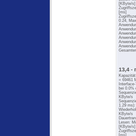
[KByte/s]
Zugriffsz
[ms]
Zugriffsz
0.24, Max
Anwendung
Anwendung
Anwendung
Anwendung
Anwendung
Anwendung
Gesamter
13,4 -
Kapazität
= 69461 
Interface
bei 0.0% 
Sequenzie
KByte/s
Sequenzie
1.29 ms):
Wiederhol
KByte/s
Dauertran
Lesen: Mi
[KByte/s]
Zugriffsz
[ms]