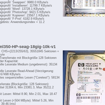
sprofil `Swappen': 9980.0 KByte/s
sprofil `Installieren': 11799.7 KByte/s
sprofil `Word': 13728.1 KByte/s
sprofil `Photoshop': 9421.5 KByte/s
sprofil `Kopieren': 23567.1 KByte/s
sprofil `F-Prot': 6182.9 KByte/s
gebnis: Anwendungsindex = 11.2
 ml350-HP-seag-18gig-10k-v1
: CHS=(2213/255/63), 35551845 Sektoren =
yte
-Transferrate mit Blockgröße 128 Sektoren
der Kapazität:
lle Leserate Medium (ungebremst): 35134
lle Leserate Read-Ahead (Verzögerung:
 67498 KByte/s
tes sequenzielles Lesen ("Coretest"): 58134
sferrate (Blockgröße: 128 Sektoren):
ttel 31304.6, Min 23381.3, Max 35211.2
eit Lesen: Mittel 8.90, Min 2.01, Max 18.47
eit Lesen (<504 MByte): Mittel 5.26, Min
 39.46 [ms]