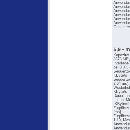
Anwendung
Anwendung
Anwendung
Anwendung
Anwendung
Anwendung
Gesamter
5,9 - 
Kapazität
8676 MBy
Interface
bei 0.0% 
Sequenzie
KByte/s
Sequenzie
2.64 ms):
Wiederhol
KByte/s
Dauertran
Lesen: Mi
[KByte/s]
Zugriffsz
[ms]
Zugriffsz
1.19, Max
Anwendung
Anwendung