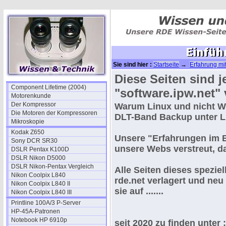
Sie sind hier :
Startseite
→
Erfahrung mi
Diese Seiten sind j
Component Lifetime (2004)
"software.ipw.net"
Motorenkunde
Der Kompressor
Warum Linux und nicht Wi
Die Motoren der Kompressoren
DLT-Band Backup unter L
Mikroskopie
Kodak Z650
Unsere "
Erfahrungen im 
Sony DCR SR30
unsere Webs verstreut, d
DSLR Pentax K100D
DSLR Nikon D5000
DSLR Nikon-Pentax Vergleich
Alle Seiten dieses spezie
Nikon Coolpix L840
rde.net verlagert und neu
Nikon Coolpix L840 II
sie auf .......
Nikon Coolpix L840 III
Printline 100A/3 P-Server
HP-45A-Patronen
Notebook HP 6910p
seit 2020 zu finden unter 