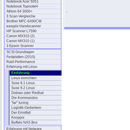
Notebook Acer 5051
Notebook TopnoteH
.
Athlon 64 3000+
3 Scan-Vergleiche
Brother MFC-6490CW
easypix Handscanner
HP Scanner L7590
Canon MX310 (2)
Canon MX310 (1)
3 Epson Scanner
SCSI Grundlagen
Festplatten (2010)
Raid Performance
Erfahrung mit Linux
Einführung
Linux einrichten
Suse 9.1 Linux
Suse 9.2 Linux
Debian oder Redhat
Die Kommandos
"tar" tuning
Logistik-Gedanken
Der Ernstfall
Knoppix
Buffalo NAS Box
Erfahrung mit Netware