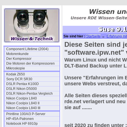
Sie sind hier :
Startseite
→
Erfahrung mi
Diese Seiten sind j
Component Lifetime (2004)
"software.ipw.net"
Motorenkunde
Der Kompressor
Warum Linux und nicht Wi
Die Motoren der Kompressoren
DLT-Band Backup unter L
Mikroskopie
Kodak Z650
Unsere "
Erfahrungen im 
Sony DCR SR30
unsere Webs verstreut, d
DSLR Pentax K100D
DSLR Nikon D5000
DSLR Nikon-Pentax Vergleich
Alle Seiten dieses spezie
Nikon Coolpix L840
rde.net verlagert und neu
Nikon Coolpix L840 II
sie auf .......
Nikon Coolpix L840 III
Printline 100A/3 P-Server
HP-45A-Patronen
Notebook HP 6910p
seit 2020 zu finden unter 