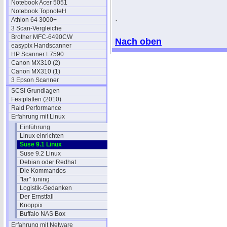
Notebook Acer 5051
Notebook TopnoteH
.
Athlon 64 3000+
3 Scan-Vergleiche
Brother MFC-6490CW
Nach oben
easypix Handscanner
HP Scanner L7590
Canon MX310 (2)
Canon MX310 (1)
3 Epson Scanner
SCSI Grundlagen
Festplatten (2010)
Raid Performance
Erfahrung mit Linux
Einführung
Linux einrichten
Suse 9.1 Linux
Suse 9.2 Linux
Debian oder Redhat
Die Kommandos
"tar" tuning
Logistik-Gedanken
Der Ernstfall
Knoppix
Buffalo NAS Box
Erfahrung mit Netware