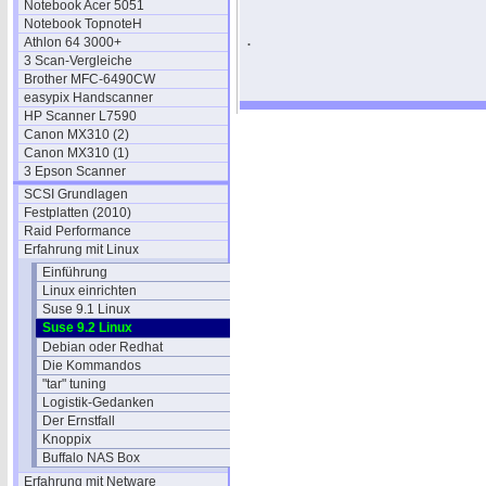
Notebook Acer 5051
Notebook TopnoteH
.
Athlon 64 3000+
3 Scan-Vergleiche
Brother MFC-6490CW
easypix Handscanner
HP Scanner L7590
Canon MX310 (2)
Canon MX310 (1)
3 Epson Scanner
SCSI Grundlagen
Festplatten (2010)
Raid Performance
Erfahrung mit Linux
Einführung
Linux einrichten
Suse 9.1 Linux
Suse 9.2 Linux
Debian oder Redhat
Die Kommandos
"tar" tuning
Logistik-Gedanken
Der Ernstfall
Knoppix
Buffalo NAS Box
Erfahrung mit Netware