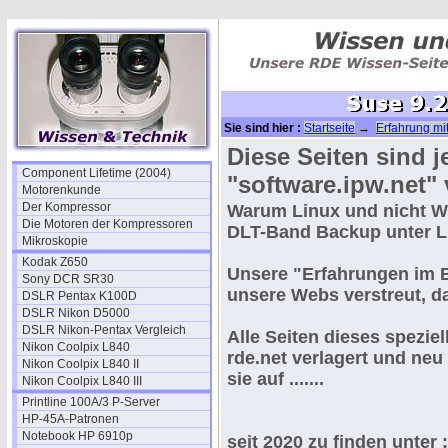
Sie sind hier :
Startseite
→
Erfahrung mi
Diese Seiten sind j
Component Lifetime (2004)
"software.ipw.net"
Motorenkunde
Der Kompressor
Warum Linux und nicht Wi
Die Motoren der Kompressoren
DLT-Band Backup unter L
Mikroskopie
Kodak Z650
Unsere "
Erfahrungen im 
Sony DCR SR30
unsere Webs verstreut, d
DSLR Pentax K100D
DSLR Nikon D5000
DSLR Nikon-Pentax Vergleich
Alle Seiten dieses spezie
Nikon Coolpix L840
rde.net verlagert und neu
Nikon Coolpix L840 II
sie auf .......
Nikon Coolpix L840 III
Printline 100A/3 P-Server
HP-45A-Patronen
Notebook HP 6910p
seit 2020 zu finden unter 