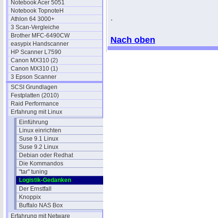
Notebook Acer 5051
Notebook TopnoteH
.
Athlon 64 3000+
3 Scan-Vergleiche
Brother MFC-6490CW
Nach oben
easypix Handscanner
HP Scanner L7590
Canon MX310 (2)
Canon MX310 (1)
3 Epson Scanner
SCSI Grundlagen
Festplatten (2010)
Raid Performance
Erfahrung mit Linux
Einführung
Linux einrichten
Suse 9.1 Linux
Suse 9.2 Linux
Debian oder Redhat
Die Kommandos
"tar" tuning
Logistik-Gedanken
Der Ernstfall
Knoppix
Buffalo NAS Box
Erfahrung mit Netware