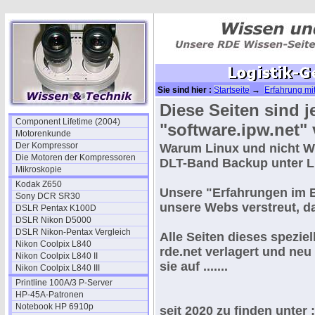
Sie sind hier :
Startseite
→
Erfahrung mi
Diese Seiten sind j
Component Lifetime (2004)
"software.ipw.net"
Motorenkunde
Der Kompressor
Warum Linux und nicht Wi
Die Motoren der Kompressoren
DLT-Band Backup unter L
Mikroskopie
Kodak Z650
Unsere "
Erfahrungen im 
Sony DCR SR30
unsere Webs verstreut, d
DSLR Pentax K100D
DSLR Nikon D5000
DSLR Nikon-Pentax Vergleich
Alle Seiten dieses spezie
Nikon Coolpix L840
rde.net verlagert und neu
Nikon Coolpix L840 II
sie auf .......
Nikon Coolpix L840 III
Printline 100A/3 P-Server
HP-45A-Patronen
Notebook HP 6910p
seit 2020 zu finden unter 