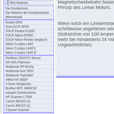
Magnetschwebebahn basier
Mini Motoren
Prinzip des Linear Motors.
Der Kompressor
Die Motoren der Kompressoren
Mikroskopie
Kodak Z650
Wenn solch ein Linearmoto
Sony DCR SR30
schrittweise angefahren wir
DSLR Pentax K100D
Stoßströme von 100 Amper
DSLR Nikon D5000
mehr bei mindestens 24 Vol
DSLR Nikon-Pentax Vergleich
Nikon Coolpix L840
Ungewöhnliches.
Nikon Coolpix L840 II
Nikon Coolpix L840 III
.
Printline 100A/3 P-Server
HP-45A-Patronen
Notebook HP 6910p
.
Notebook Acer 5051
Notebook TopnoteH
Athlon 64 3000+
3 Scan-Vergleiche
Brother MFC-6490CW
easypix Handscanner
HP Scanner L7590
Canon MX310 (2)
Canon MX310 (1)
3 Epson Scanner