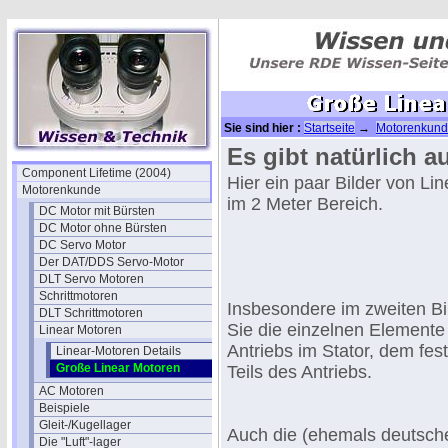
Sie sind hier :
Startseite
→
Motorenkun
Es gibt natürlich 
Component Lifetime (2004)
Hier ein paar Bilder von Li
Motorenkunde
im 2 Meter Bereich.
DC Motor mit Bürsten
DC Motor ohne Bürsten
DC Servo Motor
Der DAT/DDS Servo-Motor
DLT Servo Motoren
Schrittmotoren
Insbesondere im zweiten Bi
DLT Schrittmotoren
Sie die einzelnen Elemente
Linear Motoren
Antriebs im Stator, dem fe
Linear-Motoren Details
Große Linear Motoren
Teils des Antriebs.
AC Motoren
Beispiele
Gleit-/Kugellager
Auch die (ehemals deutsch
Die "Luft"-lager